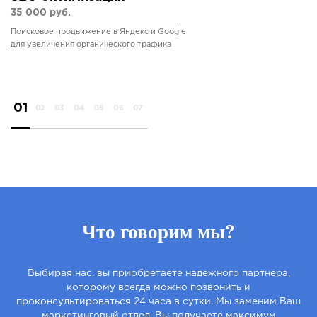
35 000 руб.
Поисковое продвижение в Яндекс и Google
для увеличения органического трафика
01
02
03
04
05
06
07
Что говорим мы?
Выбирая нас, вы приобретаете надежного партнера,
которому всегда можно позвонить и
проконсультироваться 24 часа в сутки. Мы заменим Ваш
маркетинговый отдел. Вы получаете максимум