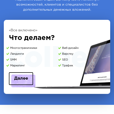
возможностей, клиентов и специалистов без
дополнительных денежных вложений.
«Все включено»
Что делаем?
Многостраничники
Веб-дизайн
Лендинги
Верстку
SMM
SEO
Маркетинг
Трафик
Далее